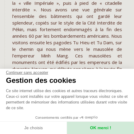
la « ville Impériale », puis à pied de « citadelle
interdite ». Nous avons une vue générale sur
l’ensemble des bâtiments qui ont gardé leur
splendeur, copiés sur le style de la Cité Interdite de
Pékin, mais fortement endommagés à la fin des
années 60 par les bombardements américains. Nous
visitons ensuite les pagodes Tu Hieu et Tu Dam, sur
le chemin qui nous mène vers le mausolée de
l’empereur Minh Mang. Ces mausolées et
monuments ont été édifiés par les empereurs de la
dynastie Nguyen, qui débuta son règne à la toute fin
Continuer sans accepter
du XVIIIe siècle, c’est à dire très récemment.
Gestion des cookies
L’architecture de chaque mausolée diffère vraiment
beaucoup l’un de l’autre, exprimant ainsi toute la
Ce site internet utilise des cookies et autres traceurs électroniques.
sensibilité de celui qui y repose. Puis retour vers
Ceux-ci sont installés sur votre appareil lorsque vous visitez ce site et
Hué.
permettent de mémoriser des informations utilisées durant votre visite
de ce site.
en véhicule privé
Consentements certifiés par
Repas :
petit-déjeuner à l'hôtel – déjeuner au
restaurant – dîner au restaurant
Je choisis
OK merci !
Hébergement :
nuit à l'hôtel ​à Hué