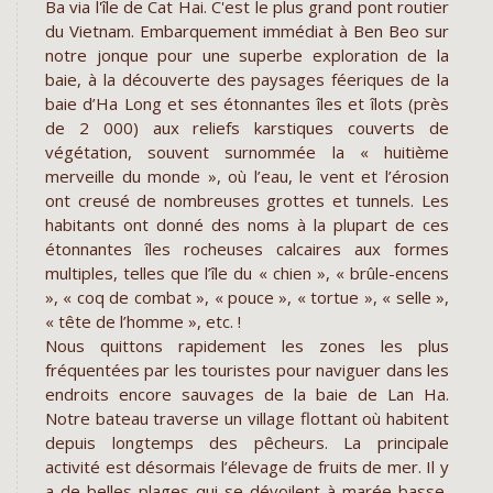
Ba via l'île de Cat Hai. C'est le plus grand pont routier
du Vietnam. Embarquement immédiat à Ben Beo sur
notre jonque pour une superbe exploration de la
baie, à la découverte des paysages féeriques de la
baie d’Ha Long et ses étonnantes îles et îlots (près
de 2 000) aux reliefs karstiques couverts de
végétation, souvent surnommée la « huitième
merveille du monde », où l’eau, le vent et l’érosion
ont creusé de nombreuses grottes et tunnels. Les
habitants ont donné des noms à la plupart de ces
étonnantes îles rocheuses calcaires aux formes
multiples, telles que l’île du « chien », « brûle-encens
», « coq de combat », « pouce », « tortue », « selle »,
« tête de l’homme », etc. !
Nous quittons rapidement les zones les plus
fréquentées par les touristes pour naviguer dans les
endroits encore sauvages de la baie de Lan Ha.
Notre bateau traverse un village flottant où habitent
depuis longtemps des pêcheurs. La principale
activité est désormais l’élevage de fruits de mer. Il y
a de belles plages qui se dévoilent à marée basse,