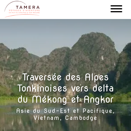
Aller
au
contenu
principal
Traversée des Alpes
Tonkinoises vers delta
du Mékong et Angkor
Asie du Sud-Est et Pacifique,
Vietnam, Cambodge