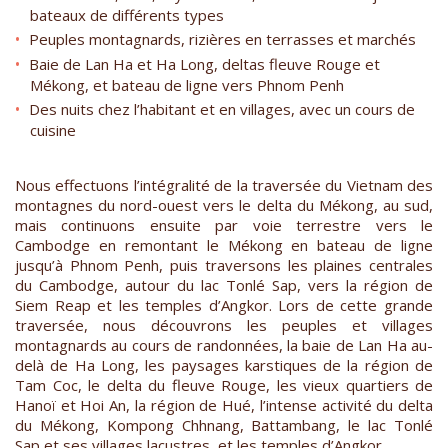
bateaux de différents types
Peuples montagnards, rizières en terrasses et marchés
Baie de Lan Ha et Ha Long, deltas fleuve Rouge et
Mékong, et bateau de ligne vers Phnom Penh
Des nuits chez l’habitant et en villages, avec un cours de
cuisine
Nous effectuons l’intégralité de la traversée du Vietnam des
montagnes du nord-ouest vers le delta du Mékong, au sud,
mais continuons ensuite par voie terrestre vers le
Cambodge en remontant le Mékong en bateau de ligne
jusqu’à Phnom Penh, puis traversons les plaines centrales
du Cambodge, autour du lac Tonlé Sap, vers la région de
Siem Reap et les temples d’Angkor. Lors de cette grande
traversée, nous découvrons les peuples et villages
montagnards au cours de randonnées, la baie de Lan Ha au-
delà de Ha Long, les paysages karstiques de la région de
Tam Coc, le delta du fleuve Rouge, les vieux quartiers de
Hanoï et Hoi An, la région de Hué, l’intense activité du delta
du Mékong, Kompong Chhnang, Battambang, le lac Tonlé
Sap et ses villages lacustres, et les temples d’Angkor.