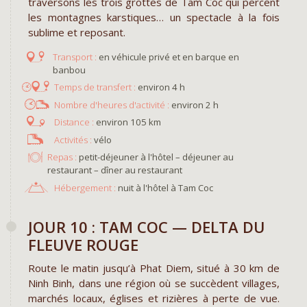
traversons les trois grottes de Tam Coc qui percent
les montagnes karstiques… un spectacle à la fois
sublime et reposant.
en véhicule privé et en barque en
banbou
environ 4 h
environ 2 h
environ 105 km
vélo
Repas :
petit-déjeuner à l'hôtel – déjeuner au
restaurant – dîner au restaurant
Hébergement :
nuit à l'hôtel à Tam Coc
​JOUR 10 : TAM COC —​ DELTA DU
FLEUVE ROUGE
Route le matin jusqu’à Phat Diem, situé à 30 km de
Ninh Binh, dans une région où se succèdent villages,
marchés locaux, églises et rizières à perte de vue.