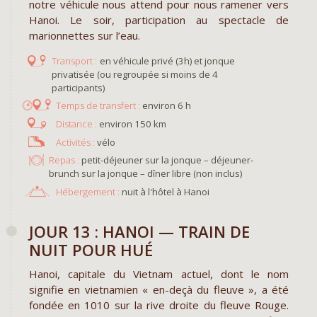
notre véhicule nous attend pour nous ramener vers
Hanoi. Le soir, participation au spectacle de
marionnettes sur l’eau.
en véhicule privé (3h) et jonque
privatisée (ou regroupée si moins de 4
participants)
environ 6 h
environ 150 km
vélo
Repas :
petit-déjeuner sur la jonque – déjeuner-
brunch sur la jonque – dîner libre (non inclus)
Hébergement :
nuit à l'hôtel à Hanoi ​
JOUR 13 : HANOI — TRAIN DE
NUIT POUR HUÉ
Hanoi, capitale du Vietnam actuel, dont le nom
signifie en vietnamien « en-deçà du fleuve », a été
fondée en 1010 sur la rive droite du fleuve Rouge.