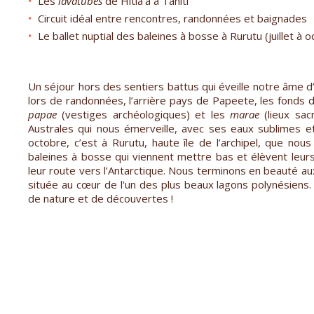
Les
lavatubes
de Hitia’a à Tahiti
Circuit idéal entre rencontres, randonnées et baignades
Le ballet nuptial des baleines à bosse à Rurutu (juillet à 
Un séjour hors des sentiers battus qui éveille notre âme 
lors de randonnées, l’arrière pays de Papeete, les fonds d
papae
(vestiges archéologiques) et les
marae
(lieux sac
Australes qui nous émerveille, avec ses eaux sublimes et 
octobre, c’est à Rurutu, haute île de l’archipel, que nou
baleines à bosse qui viennent mettre bas et élèvent leu
leur route vers l’Antarctique. Nous terminons en beauté au
située au cœur de l'un des plus beaux lagons polynésiens.
de nature et de découvertes !