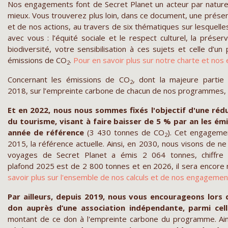
Nos engagements font de Secret Planet un acteur par nature
mieux. Vous trouverez plus loin, dans ce document, une prése
et de nos actions, au travers de six thématiques sur lesquelle
avec vous : l’équité sociale et le respect culturel, la préser
biodiversité, votre sensibilisation à ces sujets et celle d’un p
émissions de CO
.
Pour en savoir plus sur notre charte et n
2
Concernant les émissions de CO
, dont la majeure partie
2
2018, sur l’empreinte carbone de chacun de nos programmes,
Et en 2022, nous nous sommes fixés l'objectif d'une réd
du tourisme, visant à faire baisser de 5 % par an les é
année de référence
(3 430 tonnes de CO
). Cet engagemen
2
2015, la référence actuelle. Ainsi, en 2030, nous visons de
voyages de Secret Planet a émis 2 064 tonnes, chiffre 
plafond 2025 est de 2 800 tonnes et en 2026, il sera encore r
savoir plus sur l'ensemble de nos calculs et de nos engageme
Par ailleurs, depuis 2019, nous vous encourageons
lors 
don auprès d’une association indépendante, parmi cel
montant de ce don à l'empreinte carbone du programme. Ains