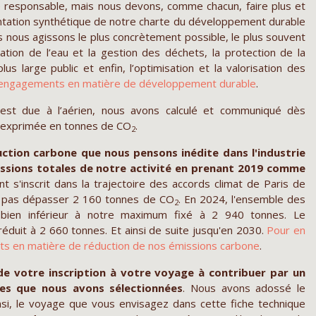
 responsable, mais nous devons, comme chacun, faire plus et
ntation synthétique de notre charte du développement durable
s nous agissons le plus concrètement possible, le plus souvent
vation de l’eau et la gestion des déchets, la protection de la
lus large public et enfin, l’optimisation et la valorisation des
os engagements en matière de développement durable
.
 est due à l’aérien, nous avons calculé et communiqué dès
 exprimée en tonnes de CO
.
2
uction carbone que nous pensons inédite dans l'industrie
missions totales de notre activité en prenant 2019 comme
t s'inscrit dans la trajectoire des accords climat de Paris de
 ne pas dépasser 2 160 tonnes de CO
. En 2024, l'ensemble des
2
bien inférieur à notre maximum fixé à 2 940 tonnes. Le
éduit à 2 660 tonnes. Et ainsi de suite jusqu'en 2030.
Pour en
nts en matière de réduction de nos émissions carbone
.
de votre inscription à votre voyage
à contribuer par un
les que nous avons sélectionnées
. Nous avons adossé le
i, le voyage que vous envisagez dans cette fiche technique