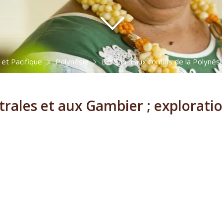
 et Pacifique
Polynésie
De Tahiti aux confins de la Polynési
trales et aux Gambier ; explorat