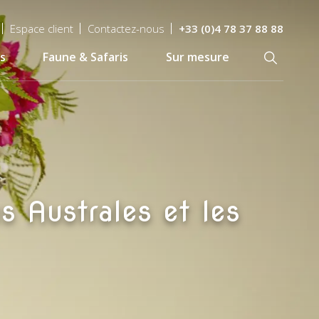
Espace client
Contactez-nous
+33 (0)4 78 37 88 88
s
Faune & Safaris
Sur mesure
Recherch
es Australes et les