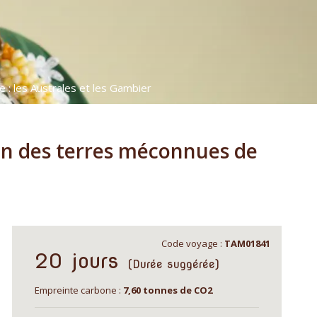
e : les Australes et les Gambier
ion des terres méconnues de
Code voyage :
TAM01841
20 jours
(Durée suggérée)
Empreinte carbone :
7,60 tonnes de CO2