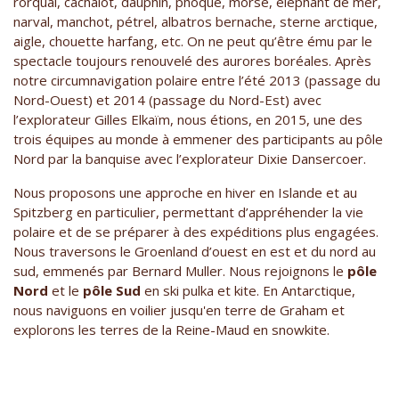
rorqual, cachalot, dauphin, phoque, morse, éléphant de mer,
narval, manchot, pétrel, albatros bernache, sterne arctique,
aigle, chouette harfang, etc. On ne peut qu’être ému par le
spectacle toujours renouvelé des aurores boréales. Après
notre circumnavigation polaire entre l’été 2013 (passage du
Nord-Ouest) et 2014 (passage du Nord-Est) avec
l’explorateur Gilles Elkaïm, nous étions, en 2015, une des
trois équipes au monde à emmener des participants au pôle
Nord par la banquise avec l’explorateur Dixie Dansercoer.
Nous proposons une approche en hiver en Islande et au
Spitzberg en particulier, permettant d’appréhender la vie
polaire et de se préparer à des expéditions plus engagées.
Nous traversons le Groenland d’ouest en est et du nord au
sud, emmenés par Bernard Muller. Nous rejoignons le
pôle
Nord
et le
pôle Sud
en ski pulka et kite. En Antarctique,
nous naviguons en voilier jusqu'en terre de Graham et
explorons les terres de la Reine-Maud en snowkite.