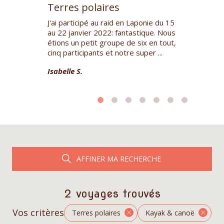
Terres polaires
Terres po
a chez
J'ai participé au raid en Laponie du 15
Tres bonne e
les Elkaim,
au 22 janvier 2022: fantastique. Nous
Spitsbergen. 
ommun et son
étions un petit groupe de six en tout,
Kristin DK.
e chiens de
cinq participants et notre super ...
Isabelle S.
AFFINER MA RECHERCHE
2 voyages trouvés
Vos critères
Terres polaires
Kayak & canoë