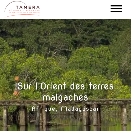
Aller
au
contenu
principal
Sur l'Orient des terres
malgaches
Afrique, Madagascar