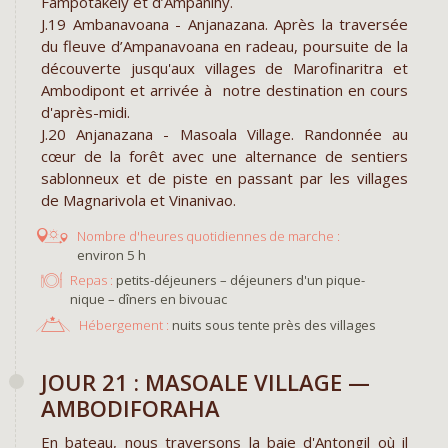
Fampotakely et d’Ampanihy.
J.19 Ambanavoana
- Anjanazana. Après la traversée
du fleuve
d’Ampanavoana en radeau, poursuite de la
découverte jusqu'aux villages de Marofinaritra et
Ambodipont et arrivée à notre destination en cours
d'après-midi.
J.20 Anjanazana - Masoala Village. Randonnée au
cœur de la forêt avec une alternance de sentiers
sablonneux et de piste en passant par les villages
de Magnarivola et Vinanivao.
environ 5 h
Repas :
petits-déjeuners – déjeuners d'un pique-
nique – dîners en bivouac
Hébergement :
nuits sous tente près des villages
JOUR 21 : MASOALE VILLAGE —
AMBODIFORAHA
En bateau, nous traversons la baie d'Antongil où il