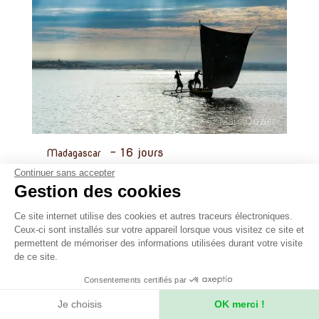
-
16 jours
Madagascar
Continuer sans accepter
Du Makay au Mozambique
Gestion des cookies
Ce site internet utilise des cookies et autres traceurs électroniques.
Une belle diversité de paysages et d’activités
Ceux-ci sont installés sur votre appareil lorsque vous visitez ce site et
nous est promise dans ce voyage qui conduit
permettent de mémoriser des informations utilisées durant votre visite
dans le Makay avec un expert des lieux puis sur
de ce site.
les côtes du Mozambique, plages et villages
Consentements certifiés par
des pêcheurs et marins vezo.
Je choisis
OK merci !
Prochain départ le 12/09/2026