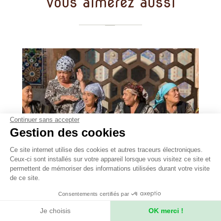
Vous aimerez aussi
Continuer sans accepter
Gestion des cookies
Ce site internet utilise des cookies et autres traceurs électroniques.
Ceux-ci sont installés sur votre appareil lorsque vous visitez ce site et
permettent de mémoriser des informations utilisées durant votre visite
-
15 jours
de ce site.
Ouzbékistan
Consentements certifiés par
Des anciennes cités caravanières
aux rives de l'Amou-Daria
Je choisis
OK merci !