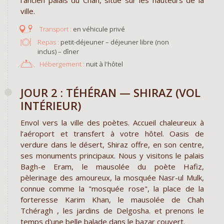
l’ancien palais du Chah, situé sur les hauteurs de la
ville.
en véhicule privé
Repas :
petit-déjeuner – déjeuner libre (non
inclus) – dîner
Hébergement :
nuit à l'hôtel
JOUR 2 : TÉHÉRAN — SHIRAZ (VOL
INTÉRIEUR)
Envol vers la ville des poètes. Accueil chaleureux à
l’aéroport et transfert à votre hôtel. Oasis de
verdure dans le désert, Shiraz offre, en son centre,
ses monuments principaux. Nous y visitons le palais
Bagh-e Eram, le mausolée du poète Hafiz,
pèlerinage des amoureux, la mosquée Nasr-ul Mulk,
connue comme la "mosquée rose", la place de la
forteresse Karim Khan, le mausolée de Chah
Tchéragh , les jardins de Delgosha. et prenons le
temps d'une belle balade dans le bazar couvert.