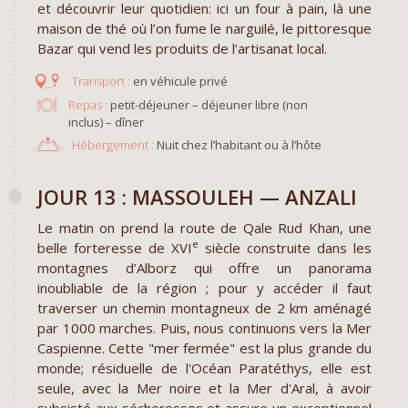
et découvrir leur quotidien: ici un four à pain, là une
maison de thé où l’on fume le narguilé, le pittoresque
Bazar qui vend les produits de l’artisanat local.
en véhicule privé
Repas :
petit-déjeuner – déjeuner libre (non
inclus) – dîner
Hébergement :
Nuit chez l’habitant ou à l’hôte
JOUR 13 : MASSOULEH — ANZALI
Le matin on prend la route de Qale Rud Khan, une
e
belle forteresse de XVI
siècle construite dans les
montagnes d’Alborz qui offre un panorama
inoubliable de la région ; pour y accéder il faut
traverser un chemin montagneux de 2 km aménagé
par 1000 marches. Puis, nous continuons vers la Mer
Caspienne. Cette "mer fermée" est la plus grande du
monde; résiduelle de l'Océan Paratéthys, elle est
seule, avec la Mer noire et la Mer d'Aral, à avoir
subsisté aux sécheresses et assure un exceptionnel