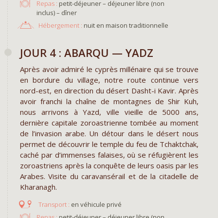
Repas :
petit-déjeuner – déjeuner libre (non
inclus) – dîner
Hébergement :
nuit en maison traditionnelle
JOUR 4 : ABARQU — YADZ
Après avoir admiré le cyprès millénaire qui se trouve
en bordure du village, notre route continue vers
nord-est, en direction du désert Dasht-i Kavir. Après
avoir franchi la chaîne de montagnes de Shir Kuh,
nous arrivons à Yazd, ville vieille de 5000 ans,
dernière capitale zoroastrienne tombée au moment
de l’invasion arabe. Un détour dans le désert nous
permet de découvrir le temple du feu de Tchaktchak,
caché par d’immenses falaises, où se réfugièrent les
zoroastriens après la conquête de leurs oasis par les
Arabes. Visite du caravansérail et de la citadelle de
Kharanagh.
en véhicule privé
Repas :
petit-déjeuner – déjeuner libre (non