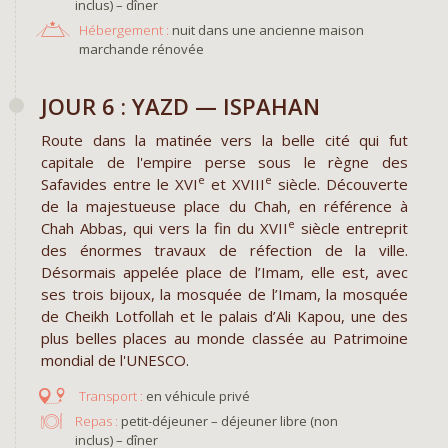
inclus) – dîner
Hébergement :
nuit dans une ancienne maison
marchande rénovée
JOUR 6 : YAZD — ISPAHAN
Route dans la matinée vers la belle cité qui fut
capitale de l'empire perse sous le règne des
e
e
Safavides entre le XVI
et XVIII
siècle. Découverte
de la majestueuse place du Chah, en référence à
e
Chah Abbas, qui vers la fin du XVII
siècle entreprit
des énormes travaux de réfection de la ville.
Désormais appelée place de l’Imam, elle est, avec
ses trois bijoux, la mosquée de l’Imam, la mosquée
de Cheikh Lotfollah et le palais d’Ali Kapou, une des
plus belles places au monde classée au Patrimoine
mondial de l'UNESCO.
en véhicule privé
Repas :
petit-déjeuner – déjeuner libre (non
inclus) – dîner