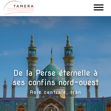
Aller
au
contenu
principal
De la Perse éternelle à
ses confins nord-ouest
Asie centrale, Iran