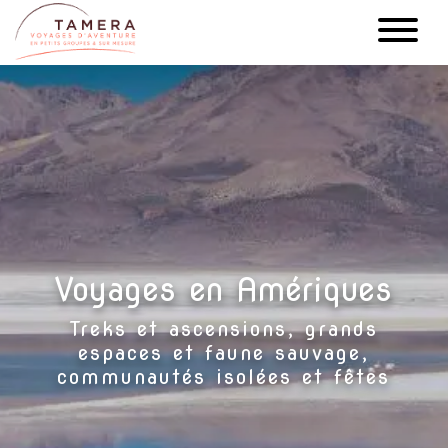
Aller
au
contenu
principal
Voyages en Amériques
Treks et ascensions, grands
espaces et faune sauvage,
communautés isolées et fêtes