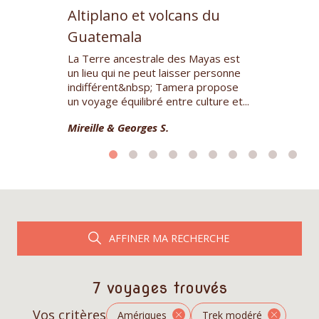
Altiplano et volcans du
s
Circuit bien c
e rencontre
parfaite. Exce
Guatemala
le cohésion
Hôtels de cha
i, Tamera m'a
La Terre ancestrale des Mayas est
Restaurants t
un lieu qui ne peut laisser personne
Franco, notre..
indifférent&nbsp; Tamera propose
Sylvie D.
un voyage équilibré entre culture et...
Mireille & Georges S.
AFFINER MA RECHERCHE
7 voyages trouvés
Vos critères
Amériques
Trek modéré