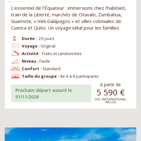
L’essentiel de l’Équateur : immersions chez l’habitant,
train de la Liberté, marchés de Otavalo, Zumbahua,
Guamote, « mini Galápagos » et villes coloniales de
Cuenca et Quito. Un voyage idéal pour les familles.
Durée :
20 jours
Voyage :
Original
Activité :
Treks et randonnées
Niveau :
Facile
Confort :
Standard
Taille du groupe :
de 4 à 8 participants
à partir de
5 590
€
Prochain départ assuré le
01/11/2026
VOL INTERNATIONAL
INCLUS