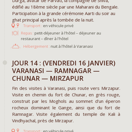
Durga, avatar de Parvati, la compagne de Shiva,
édifié au 18ème siècle par une Maharani du Bengale.
Participation à la grande cérémonie Aarti du soir au
ghat principal après la tombée de la nuit.
en véhicule privé
Repas :
petit-déjeuner à l'hôtel – déjeuner au
restaurant – dîner à l'hôtel
Hébergement :
nuit à l'hôtel à Varanasi
​JOUR 14 : (VENDREDI 16 JANVIER)
VARANASI — RAMNAGAR —
CHUNAR — MIRZAPUR
Fin des visites à Varanasi, puis route vers Mirzapur.
Visite en chemin du fort de Chunar, en grès rouge,
construit par les Moghols au sommet d'un éperon
rocheux dominant le Gange, ainsi que du fort de
Ramnagar. Visite également du temple de Kali à
Vindhyachal, près de Mirzapur.
en véhicule privé