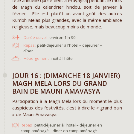
fête annuelle qui se tient à Prayagraj pendant le mois
de Magh du calendrier hindou, soit de janvier à
février . Elle est plutôt un avant-goût des autres
Kumbh Melas plus grandes, avec la même ambiance
religieuse, mais beaucoup moins de monde.
environ 1 h 30
Repas :
petit-déjeuner à l'hôtel – déjeuner –
dîner
Hébergement :
nuit à l'hôtel
JOUR 16 : (DIMANCHE 18 JANVIER)
MAGH MELA LORS DU GRAND
BAIN DE MAUNI AMAVASYA
Participation à la Magh Mela lors du moment le plus
auspicieux des festivités, c’est à dire le « grand bain
» de Mauni Amavasya.
Repas :
petit-déjeuner à l'hôtel – déjeuner en
camp aménagé – dîner en camp aménagé