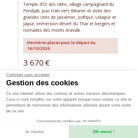
Temple d’Or des sikhs, village campagnard du
Pendjab, puis train vers Bikaner et visite des
grandes cités de Jaisalmer, Jodhpur, Udaipur et
Jaipur, immersion désert du Thar et bergers et
nomades des monts Aravalli.
Dernières places pour le départ du
16/10/2026
3 670
€
Continuer sans accepter
Gestion des cookies
Ce site internet utilise des cookies et autres traceurs électroniques.
Ceux-ci sont installés sur votre appareil lorsque vous visitez ce site et
TOUS NOS VOYAGES D'AVENTURE EN INDE
permettent de mémoriser des informations utilisées durant votre visite
de ce site.
Consentements certifiés par
Je choisis
OK merci !
DÉCOUVREZ UNE SÉLECTION DE