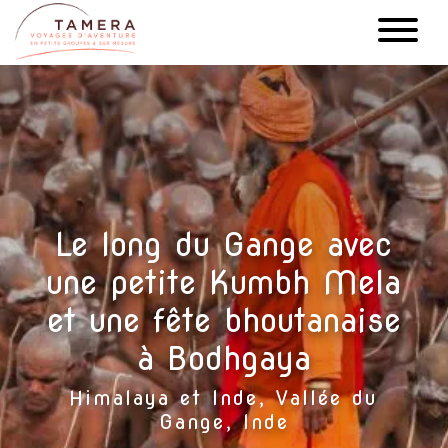
Aller
au
contenu
principal
Le long du Gange avec
une petite Kumbh Mela
et une fête bhoutanaise
à Bodhgaya
Himalaya et Inde, Vallée du
Gange, Inde