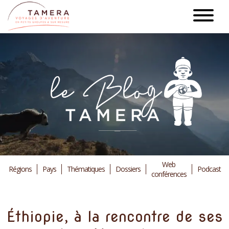
Aller
au
contenu
principal
Web
Régions
Pays
Thématiques
Dossiers
Podcast
conférences
Éthiopie, à la rencontre de ses