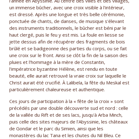
l'année en Abyssinie. Au centre des villes et des villages,
un immense bûcher, avec une croix visible à l'intérieur,
est dressé. Après une longue et très belle cérémonie,
ponctuée de chants, de danses, de musique s'élevant
des instruments traditionnels, le bûcher est béni par le
haut clergé, puis le feu y est mis. La foule en liesse se
jette dessus afin de récupérer des fragments de bois
brûlé et se badigeonne des parties du corps, ou se fait
une croix sur le front. Ainsi se clôt la fin de la saison des
pluies et l'hommage à la mère de Constantin,
l'impératrice byzantine Hélène, est rendu en toute
beauté, elle aurait retrouvé la vraie croix sur laquelle le
Christ aurait été crucifié. À Lalibela, la fête du Meskal est
particulièrement chaleureuse et authentique.
Ces jours de participation à la « fête de la croix » sont
précédés par une double découverte sud et nord : celle
de la vallée du Rift et de ses lacs, jusqu'à Arba Minch,
puis celle des sites majeurs de l'Abyssinie, les châteaux
de Gondar et le parc du Simien, ainsi que les
monastères du lac Tana et les chutes du Nil Bleu. Ce