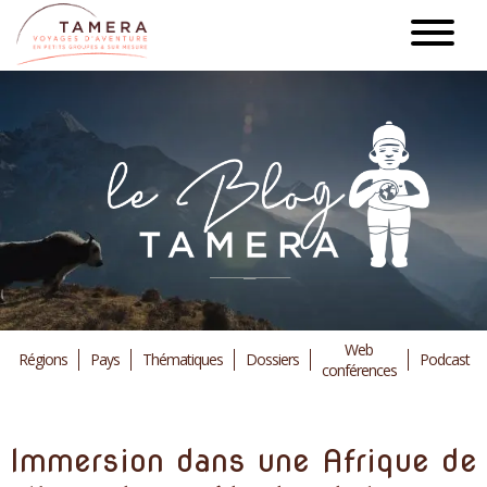
Aller
au
contenu
principal
Web
Régions
Pays
Thématiques
Dossiers
Podcast
conférences
Immersion dans une Afrique de