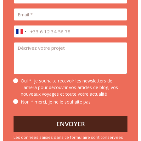
Email
Téléphone
Message *
Oui *, je souhaite recevoir les newsletters de
Tamera pour découvrir vos articles de blog, vos
nouveaux voyages et toute votre actualité
Non * merci, je ne le souhaite pas
ENVOYER
Les données saisies dans ce formulaire sont conservées