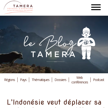
Aller
au
contenu
principal
Web
Régions
Pays
Thématiques
Dossiers
Podcast
conférences
L’Indonésie veut déplacer sa