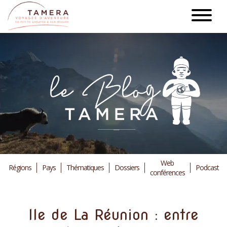
Aller
au
contenu
principal
Web
Régions
Pays
Thématiques
Dossiers
Podcast
conférences
Ile de La Réunion : entre