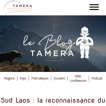
Aller
au
contenu
principal
Web
Régions
Pays
Thématiques
Dossiers
Podcast
conférences
Sud Laos : la reconnaissance du