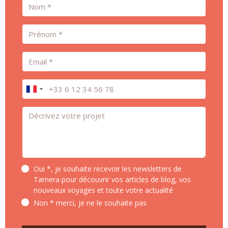
Nom
Prénom
Email
Téléphone
Message *
Oui *, je souhaite recevoir les newsletters de
Tamera pour découvrir vos articles de blog, vos
nouveaux voyages et toute votre actualité
Non * merci, je ne le souhaite pas