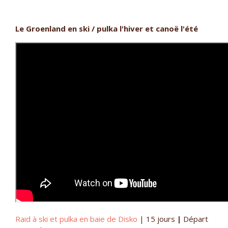
Le Groenland en ski / pulka l'hiver et canoë l'été
Raid à ski et pulka en baie de Disko
|
15 jours
|
Départ