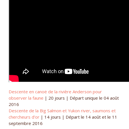
Descente en canoë de la rivière Anderson pour
observer la faune
|
20 jours |
Départ unique le 04 août
2016
Descente de la Big Salmon et Yukon river, saumons et
chercheurs d'or
|
14 jours |
Départ le 14 août et le 11
septembre 2016