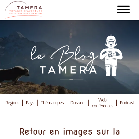
Aller
au
contenu
principal
Web
Régions
Pays
Thématiques
Dossiers
Podcast
conférences
Retour en images sur la