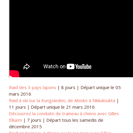
Raid des 3 pays lapons
| 8 jours | Départ unique le 05
mars 2016
Raid à ski sur la Kungsleden, de Abisko à Nikkaloukta
|
11 jours | Départ unique le 21 mars 2016
Découvrez la conduite de traineau à chiens avec Gilles
Elkaïm
| 7 jours | Départ tous les samedis de
décembre 2015
Raid en traineau à chiens sur le lac Inari avec Gilles