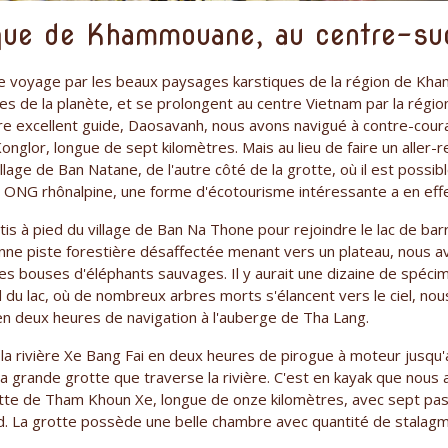
ique de Khammouane, au centre-su
e voyage par les beaux paysages karstiques de la région de Kh
res de la planète, et se prolongent au centre Vietnam par la rég
e excellent guide, Daosavanh, nous avons navigué à contre-couran
Konglor, longue de sept kilomètres. Mais au lieu de faire un alle
llage de Ban Natane, de l'autre côté de la grotte, où il est possi
une ONG rhônalpine, une forme d'écotourisme intéressante a en eff
s à pied du village de Ban Na Thone pour rejoindre le lac de bar
ienne piste forestière désaffectée menant vers un plateau, nous 
s bouses d'éléphants sauvages. Il y aurait une dizaine de spéci
 du lac, où de nombreux arbres morts s'élancent vers le ciel, nou
n deux heures de navigation à l'auberge de Tha Lang.
la rivière Xe Bang Fai en deux heures de pirogue à moteur jusqu'
la grande grotte que traverse la rivière. C'est en kayak que nous 
otte de Tham Khoun Xe, longue de onze kilomètres, avec sept pa
d. La grotte possède une belle chambre avec quantité de stalagmi