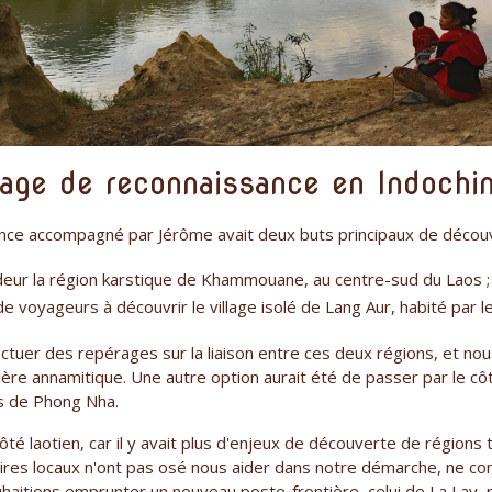
age de reconnaissance en Indochin
nce accompagné par Jérôme avait deux buts principaux de découv
deur la région karstique de Khammouane, au centre-sud du Laos ;
e voyageurs à découvrir le village isolé de Lang Aur, habité par l
ctuer des repérages sur la liaison entre ces deux régions, et nous
llère annamitique. Une autre option aurait été de passer par le côt
s de Phong Nha.
té laotien, car il y avait plus d'enjeux de découverte de régions 
ires locaux n'ont pas osé nous aider dans notre démarche, ne con
souhaitions emprunter un nouveau poste-frontière, celui de La Lay