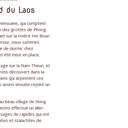
d du Laos
ammouane, qui comptent
ion des grottes de Phong
t sur la rivière Hin Boun
r-retour, nous sommes
ble de dormir chez
et été mise en place.
rage sur la Nam Theun, et
avons découvert dans la
mens qui arpentent ces
s avons ensuite rejoint un
au beau village de Nong
avons effectué un aller-
ssages de rapides qui ont
tes et stalactites de