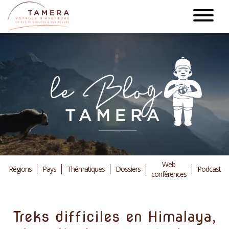
Aller
au
contenu
principal
Web
Régions
Pays
Thématiques
Dossiers
Podcast
conférences
Treks difficiles en Himalaya,