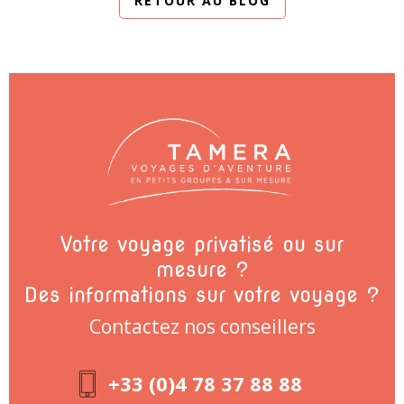
RETOUR AU BLOG
Votre voyage privatisé ou sur
mesure ?
Des informations sur votre voyage ?
Contactez nos conseillers
+33 (0)4 78 37 88 88