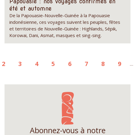
Papouasie : nos voyages confirmés en
été et automne
De la Papouasie-Nouvelle-Guinée à la Papouasie
indonésienne, ces voyages suivent les peuples, fêtes
et territoires de Nouvelle-Guinée : Highlands, Sépik,
Korowai, Dani, Asmat, masques et sing-sing.
e
Page
2
Page
3
Page
4
Page
5
Page
6
Page
7
Page
8
Page
9
…
ante
Abonnez-vous à notre