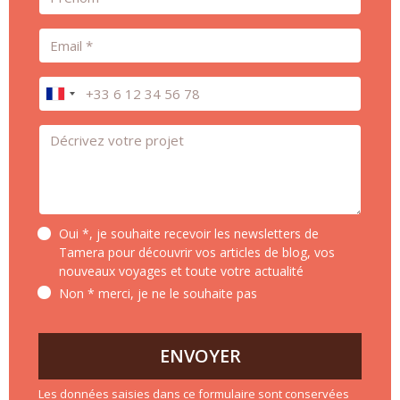
Email
Téléphone
Message *
Oui *, je souhaite recevoir les newsletters de
Tamera pour découvrir vos articles de blog, vos
nouveaux voyages et toute votre actualité
Non * merci, je ne le souhaite pas
ENVOYER
Les données saisies dans ce formulaire sont conservées