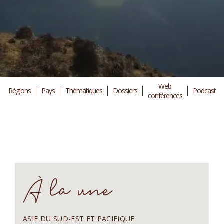
Web
Régions
Pays
Thématiques
Dossiers
Podcast
conférences
ASIE DU SUD-EST ET PACIFIQUE
A