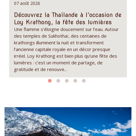
07 août 2026
30
Découvrez la Thaïlande à l’occasion de
P
Loy Krathong, la fête des lumières
t
in
Une flamme s’éloigne doucement sur l’eau. Autour
D
des temples de Sukhothaï, des centaines de
et
r.
krathongs illuminent la nuit et transforment
d'
l’ancienne capitale royale en un décor presque
vi
irréel. Loy Krathong est bien plus qu’une fête des
lumières : c’est un moment de partage, de
gratitude et de renouve...